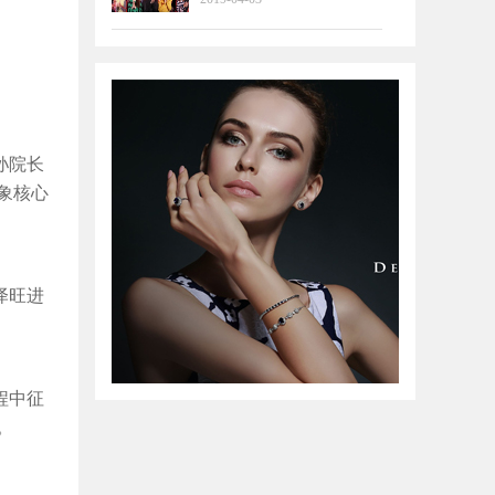
孙院长
象核心
泽旺进
程中征
。