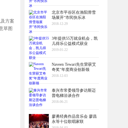
北京市平谷区在渔阳滑雪
场展开“市民快乐冰
以及方案
2018-12-29
意草图
3年提供55万就业机会，凯
儿得乐公益模式获业
2019-01-22
Naveen Tewari先生荣获艾
奇奖“年度商业创新领
2018-12-03
泰兴市常委领导参访斯迈
普电梯洽谈合作
2018-06-21
廖勇经典作品音乐会 廖昌
永等十位歌唱家联
2019-04-03