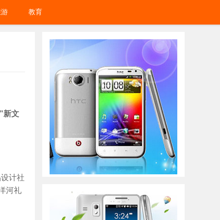
旅游
教育
”新文
品设计社
洋河礼