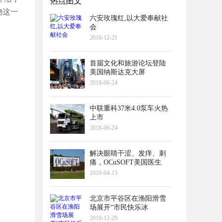
热点图文
物这一
六安玫瑰红,以大爱奉献社
会
2018-12-21
首届文化和旅游论坛登陆
美国纳斯达克大屏
2018-06-24
中联重科37米4.0泵车火热
上市
2018-06-24
解决眼睛干涩、发痒、刺
痛，OCuSOFT美国医生
2019-04-15
北京市平谷区在渔阳滑雪
场展开“市民快乐冰
2018-12-29