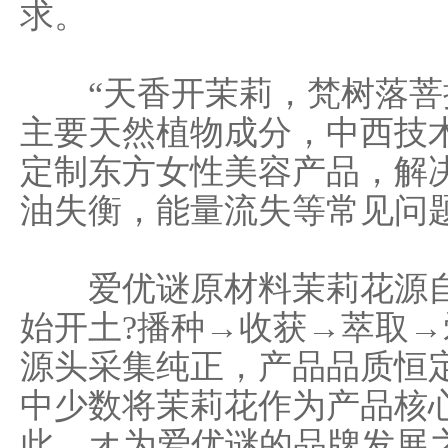
求。
“天香开茉莉，梵树落菩提
主要天然植物成分，中西技
定制东方女性美容产品，解
油失衡，能量流失等常见问
爱优谜原材料茉莉花源自
始开土?播种→收获→萃取→
源头采集纯正，产品品质恒
中少数将茉莉花作为产品核
此，オ为爱优谜的品牌发展