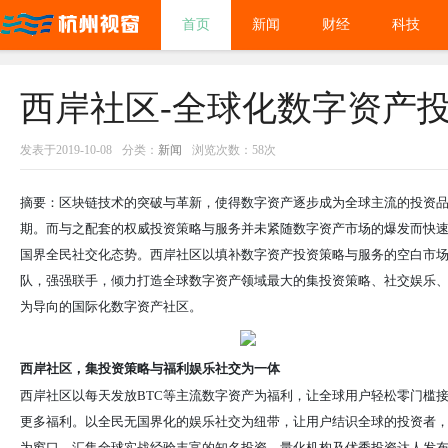
首页
新闻
财经
科技
西岸社区-全球化数字资产
发表于2019-10-08
分类：
新闻
浏览次数：58次
摘要：
区块链技术的突破与革新，使得数字资产逐步成为
全球主流的投资
期。而与之配套的权威投资策略与服务并未紧随数字资产市场的爆发而快
国界全民社交化态势。西岸社区以填补数字资产投资策略与服务的空白市
队，强强联手，倾力打造全球
数字资产领域最大的集投资策略、社交娱乐
为导向的国际化数字资产社区
。
西岸社区，集投资策略与福利娱乐社交为一体
西岸社区
以每天发放BTC等主流数字
资产
为福利，让全球用户
轻松
零门槛
更多福利
。以
全民无
国界
化
的
娱乐社交
为纽带，让用户结识全球的投资者
为窗口，
汇集全球实战经验丰富的知名投资、量化机构及优秀投资达人发